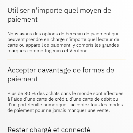
Centre d'aide
EcosystèmeOneKEY
Protection des actifs
Utiliser n'importe quel moyen de
SerruresLIVE
paiement
MagStand
Durabilité
Bricolage et rénovation
Contrôle d'accès
Nous avons des options de berceau de paiement qui
Zips
peuvent prendre en charge n'importe quel lecteur de
Blog
carte ou appareil de paiement, y compris les grandes
marques comme Ingenico et Verifone.
Carrières à InVue
Hypermarché et épicerie
Point de vente
Accepter davantage de formes de
Guides d'instruction
Sécurité des étalages de marchandises
paiement
Partenaires commerciaux
Opérateurs de téléphonie mobile
Magasin connecté
Plus de 80 % des achats dans le monde sont effectués
Spécifications techniques
à l'aide d'une carte de crédit, d'une carte de débit ou
Accrochage de la sécurité des
d'un portefeuille numérique - acceptez tous les modes
marchandises
Partenariats d'entreprises
de paiement pour ne jamais manquer une vente.
Santé et beauté
Études de cas
Rester chargé et connecté