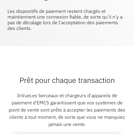
Serrures intelligentes
Nous contacter
Articles de sport
Les dispositifs de paiement restent chargés et
maintiennent une connexion fiable, de sorte qu'il n'y a
Catalogue
pas de décalage lors de l'acceptation des paiements
des clients.
Étiquettes et détacheurs de capteurs
Commerce de détail spécialisé
Actualités
Point de vente
Sports et divertissements
Prêt pour chaque transaction
Supports pour tablettes
Hôtellerie et restauration
InVueLes berceaux et chargeurs d'appareils de
paiement d'EMCS garantissent que vos systèmes de
point de vente sont prêts à accepter les paiements des
clients à tout moment, de sorte que vous ne manquiez
Constructeurs d'appareils
jamais une vente.