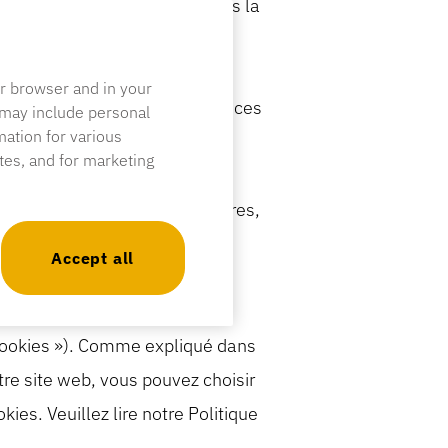
s informations contenues dans la
ment, « nous », « nous » ou «
ant aux États-Unis d’Amérique
ur browser and in your
nnées pour bénéficier des services
 may include personal
mation for various
ites, and for marketing
ats, notamment la loi
 d'autres lois des États membres,
CCPA ont la même signification
Accept all
 cookies »). Comme expliqué dans
tre site web, vous pouvez choisir
ies. Veuillez lire notre Politique