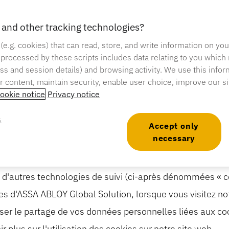
e aux citoyens des États-Unis d'Amérique et complète le
ASSA ABLOY Global Solutions et de ses filiales (collective
and other tracking technologies?
ent aux visiteurs, utilisateurs et autres personnes résid
 (e.g. cookies) that can read, store, and write information on yo
’ASSA ABLOY Global Solutions ou fournissent leurs coordo
 processed by these scripts includes data relating to you which
ress and session details) and browsing activity. We use this infor
ollectivement, nos « Services »).
er content, maintain security, enable user choice, improve our s
ation afin de nous conformer à la réglementation des Ét
ookie notice
Privacy notice
de la vie privée des consommateurs de 2018 (« CCPA ») et
s
a protection de la vie privée. Les termes définis dans la 
Accept only
necessary
résente déclaration.
et d'autres technologies de suivi (ci-après dénommées «
ies d'ASSA ABLOY Global Solution, lorsque vous visitez no
iser le partage de vos données personnelles liées aux cook
r plus sur l'utilisation des cookies sur notre site web.