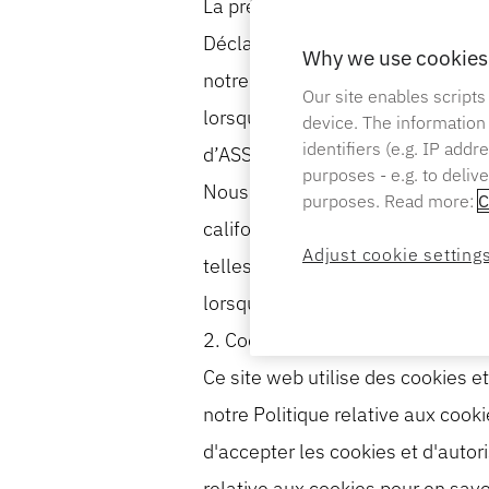
La présente déclaration s'adress
Déclaration de confidentialité d'
Why we use cookies 
notre ») et s’applique exclusivem
Our site enables scripts
lorsqu’ils visitent le site web d
device. The information
identifiers (e.g. IP add
d’ASSA ABLOY Global Solutions (c
purposes - e.g. to deliv
Nous adoptons la présente déclar
purposes. Read more:
C
californienne sur la protection 
Adjust cookie setting
telles que la loi du Nevada sur l
lorsqu'ils sont utilisés dans la p
2. Cookies
Ce site web utilise des cookies 
notre Politique relative aux cook
d'accepter les cookies et d'autor
relative aux cookies pour en savoi