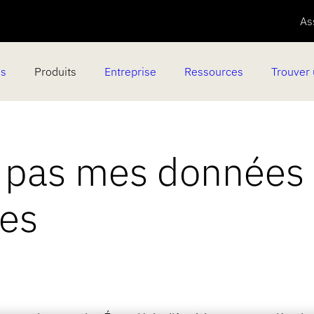
As
es
Produits
Entreprise
Ressources
Trouver 
 pas mes données
les