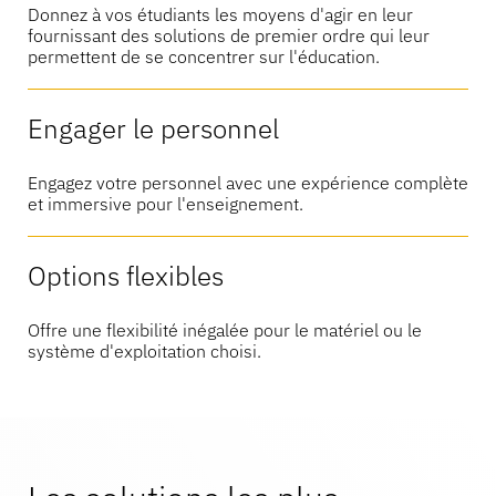
Serrures intelligentes
Donnez à vos étudiants les moyens d'agir en leur
Nous contacter
Articles de sport
fournissant des solutions de premier ordre qui leur
permettent de se concentrer sur l'éducation.
Catalogue
Étiquettes et détacheurs de capteurs
Engager le personnel
Commerce de détail spécialisé
Actualités
Engagez votre personnel avec une expérience complète
et immersive pour l'enseignement.
Point de vente
Sports et divertissements
Options flexibles
Supports pour tablettes
Offre une flexibilité inégalée pour le matériel ou le
Hôtellerie et restauration
système d'exploitation choisi.
Constructeurs d'appareils