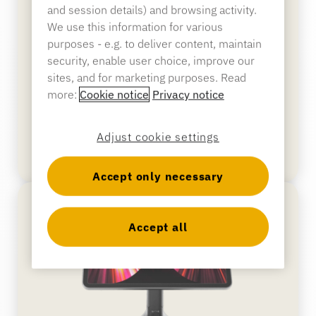
and session details) and browsing activity.
We use this information for various
NE360C Centre POS convertible
purposes - e.g. to deliver content, maintain
Système de point de vente primé conçu pour
security, enable user choice, improve our
prendre en charge toutes les tablettes, tous les
sites, and for marketing purposes. Read
paiements et tous les systèmes d'exploitation.
more:
Cookie notice
Privacy notice
Adjust cookie settings
Accept only necessary
Accept all