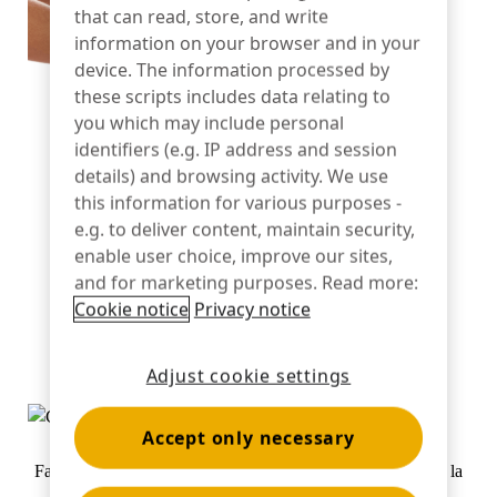
that can read, store, and write
information on your browser and in your
Banque
device. The information processed by
these scripts includes data relating to
you which may include personal
identifiers (e.g. IP address and session
L'éducation
details) and browsing activity. We use
this information for various purposes -
e.g. to deliver content, maintain security,
enable user choice, improve our sites,
and for marketing purposes. Read more:
Cookie notice
Privacy notice
La mobilité instantanée permet aux associés de travailler
partout où ils en ont besoin.
Adjust cookie settings
Accept only necessary
Faciliter le libre-service pour les clients en gardant à l'esprit la