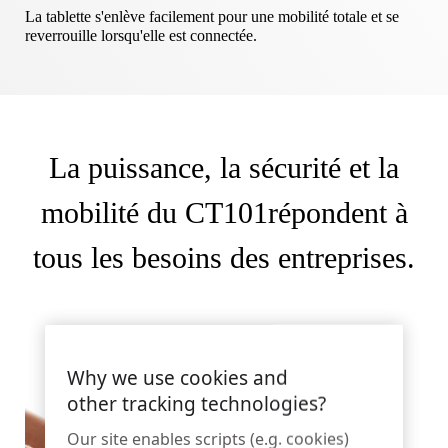
Nous contacter
La tablette s'enlève facilement pour une mobilité totale et se
Articles de sport
reverrouille lorsqu'elle est connectée.
Catalogue
Étiquettes et détacheurs de capteurs
Commerce de détail spécialisé
Actualités
La puissance, la sécurité et la
Point de vente
mobilité du CT101répondent à
Sports et divertissements
tous les besoins des entreprises.
Supports pour tablettes
Hôtellerie et restauration
Why we use cookies and
other tracking technologies?
Constructeurs d'appareils
Our site enables scripts (e.g. cookies)