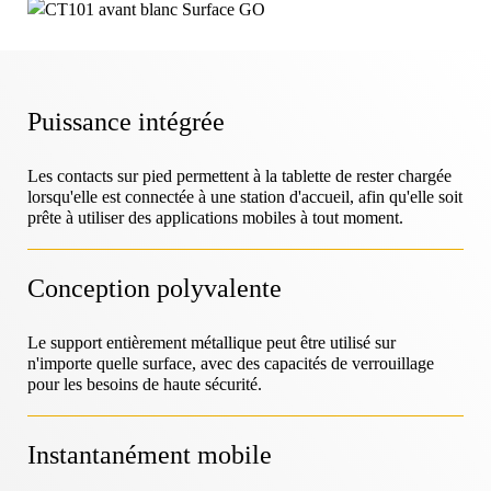
Centre d'aide
EcosystèmeOneKEY
Protection des actifs
SerruresLIVE
MagStand
Durabilité
Bricolage et rénovation
Puissance intégrée
Contrôle d'accès
Zips
Blog
Les contacts sur pied permettent à la tablette de rester chargée
lorsqu'elle est connectée à une station d'accueil, afin qu'elle soit
Carrières à InVue
Hypermarché et épicerie
prête à utiliser des applications mobiles à tout moment.
Point de vente
Guides d'instruction
Sécurité des étalages de marchandises
Conception polyvalente
Partenaires commerciaux
Opérateurs de téléphonie mobile
Magasin connecté
Le support entièrement métallique peut être utilisé sur
Spécifications techniques
n'importe quelle surface, avec des capacités de verrouillage
Accrochage de la sécurité des marchandises
pour les besoins de haute sécurité.
Partenariats d'entreprises
Santé et beauté
Instantanément mobile
Études de cas
Serrures intelligentes