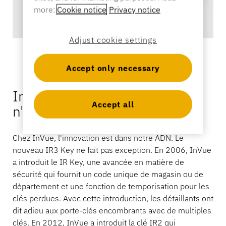
Serrures intelligentes
Nous contacter
more:
Cookie notice
Privacy notice
Articles de sport
Catalogue
Adjust cookie settings
Étiquettes et détacheurs de capteurs
Commerce de détail spécialisé
Accept only necessary
Actualités
InVue innovation 2016... ce
Point de vente
Accept all
n'est qu'un début.
Sports et divertissements
Chez InVue, l'innovation est dans notre ADN. Le
Supports pour tablettes
nouveau IR3 Key ne fait pas exception. En 2006, InVue
Hôtellerie et restauration
a introduit le IR Key, une avancée en matière de
sécurité qui fournit un code unique de magasin ou de
département et une fonction de temporisation pour les
clés perdues. Avec cette introduction, les détaillants ont
Constructeurs d'appareils
dit adieu aux porte-clés encombrants avec de multiples
clés. En 2012, InVue a introduit la clé IR2 qui