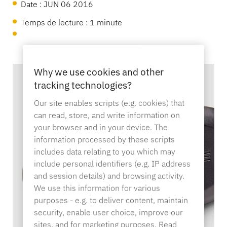
Centre d'aide
EcosystèmeOneKEY
Date :
JUN 06 2016
Protection des actifs
Temps de lecture : 1 minute
SerruresLIVE
MagStand
Durabilité
Bricolage et rénovation
Contrôle d'accès
Zips
Blog
Why we use cookies and other
tracking technologies?
Carrières à InVue
Hypermarché et épicerie
Our site enables scripts (e.g. cookies) that
Point de vente
can read, store, and write information on
Guides d'instruction
Sécurité des étalages de marchandises
your browser and in your device. The
Partenaires commerciaux
information processed by these scripts
Opérateurs de téléphonie mobile
Magasin connecté
includes data relating to you which may
include personal identifiers (e.g. IP address
Spécifications techniques
Accrochage de la sécurité des
and session details) and browsing activity.
marchandises
Partenariats d'entreprises
We use this information for various
Santé et beauté
purposes - e.g. to deliver content, maintain
security, enable user choice, improve our
Études de cas
sites, and for marketing purposes. Read