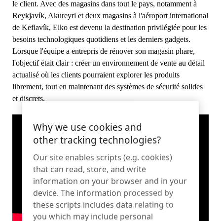
le client. Avec des magasins dans tout le pays, notamment à
Nous contacter
Articles de sport
Reykjavík, Akureyri et deux magasins à l'aéroport international
de Keflavík, Elko est devenu la destination privilégiée pour les
Catalogue
Étiquettes et détacheurs de capteurs
besoins technologiques quotidiens et les derniers gadgets.
Lorsque l'équipe a entrepris de rénover son magasin phare,
Commerce de détail spécialisé
l'objectif était clair : créer un environnement de vente au détail
actualisé où les clients pourraient explorer les produits
Actualités
Point de vente
librement, tout en maintenant des systèmes de sécurité solides
et discrets.
Sports et divertissements
Why we use cookies and
Supports pour tablettes
other tracking technologies?
Hôtellerie et restauration
Our site enables scripts (e.g. cookies)
that can read, store, and write
information on your browser and in your
device. The information processed by
Constructeurs d'appareils
these scripts includes data relating to
you which may include personal