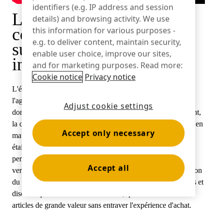
identifiers (e.g. IP address and session
Le défi : Aligner la
details) and browsing activity. We use
Banque
conception des magasins
this information for various purposes -
e.g. to deliver content, maintain security,
sur une sécurité plus
enable user choice, improve our sites,
intelligente
and for marketing purposes. Read more:
L'éducation
Cookie notice
Privacy notice
L'équipe d'Elko avait une vision claire : moderniser
l'agencement du magasin, présenter plus de marchandises et
Adjust cookie settings
donner aux clients un meilleur accès aux produits. Cependant,
la conception d'un magasin ouvert a créé de nouveaux défis en
Accept only necessary
matière de sécurité. Leurs solutions de sécurité précédentes
étaient obsolètes, provoquaient de fausses alarmes et
perturbaient l'expérience des clients. Les méthodes de
Accept all
verrouillage traditionnelles n'étaient plus adaptées à l'évolution
du magasin. Elko avait besoin de solutions antivol modernes et
discrètes pour le commerce de détail, qui sécuriseraient les
articles de grande valeur sans entraver l'expérience d'achat.