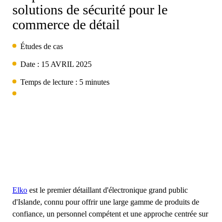
Centre d'aide
EcosystèmeOneKEY
solutions de sécurité pour le
Protection des actifs
commerce de détail
SerruresLIVE
MagStand
Durabilité
Études de cas
Bricolage et rénovation
Contrôle d'accès
Zips
Date :
15 AVRIL 2025
Blog
Temps de lecture : 5 minutes
Carrières à InVue
Hypermarché et épicerie
Point de vente
Guides d'instruction
Sécurité des étalages de marchandises
Partenaires commerciaux
Opérateurs de téléphonie mobile
Magasin connecté
Spécifications techniques
Accrochage de la sécurité des marchandises
Partenariats d'entreprises
Elko
est le premier détaillant d'électronique grand public
Santé et beauté
d'Islande, connu pour offrir une large gamme de produits de
Études de cas
Serrures intelligentes
confiance, un personnel compétent et une approche centrée sur