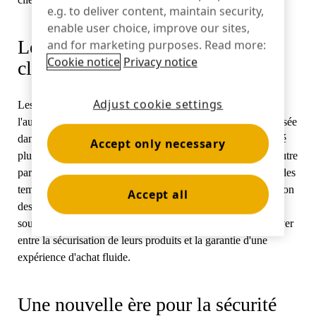
e.g. to deliver content, maintain security,
enable user choice, improve our sites,
Banque
Le défi : sécurité et expérience
and for marketing purposes. Read more:
Cookie notice
Privacy notice
client
L'éducation
Adjust cookie settings
Les détaillants sont dans une situation difficile. D'une part,
l'augmentation des vols à l'étalage et de la criminalité organisée
dans le commerce de détail nécessite des mesures de sécurité
Accept only necessary
plus strictes, comme la mise sous clé des marchandises. D'autre
part, cette approche peut entraîner la frustration des clients, des
temps d'attente plus longs et, en fin de compte, une diminution
Accept all
des ventes. Les médias se sont fait l'écho de ces difficultés,
soulignant l'équilibre délicat que les détaillants doivent trouver
entre la sécurisation de leurs produits et la garantie d'une
expérience d'achat fluide.
Une nouvelle ère pour la sécurité