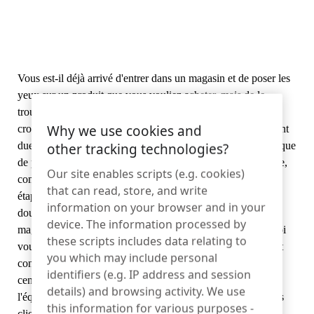
Nous contacter
Articles de sport
Catalogue
Étiquettes et détacheurs de capteurs
Vous est-il déjà arrivé d'entrer dans un magasin et de poser les
Commerce de détail spécialisé
yeux sur un produit que vous vouliez acheter, mais de le
Actualités
trouver sous clé ou derrière une vitre ? Cette tendance
Point de vente
Why we use cookies and
croissante dans le monde de la vente au détail, principalement
due à une recrudescence des vols à l'étalage, a conduit à ce que
other tracking technologies?
Sports et divertissements
de plus en plus de produits soient conservés sous clé, ou pire,
Our site enables scripts (e.g. cookies)
complètement hors de vue. Bien que cette approche soit une
Supports pour tablettes
that can read, store, and write
étape logique vers la sécurité, elle est souvent une arme à
information on your browser and in your
double tranchant, car elle risque de nuire aux résultats d'un
Hôtellerie et restauration
device. The information processed by
magasin en entravant l'expérience du client. Mais laissez-moi
these scripts includes data relating to
vous dire qu'il s'agit d'un défi qui ne doit pas nécessairement
you which may include personal
condamner les détaillants. Sur InVue, nous avons aidé des
identifiers (e.g. IP address and session
centaines de détaillants dans le monde entier à trouver
Constructeurs d'appareils
details) and browsing activity. We use
l'équilibre parfait entre la sécurité et l'expérience positive des
this information for various purposes -
clients.