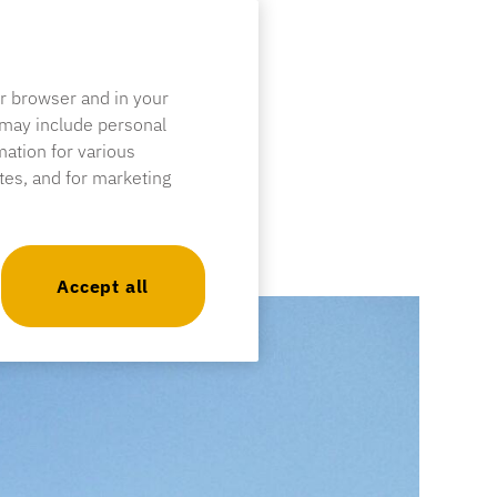
ur browser and in your
 may include personal
mation for various
ites, and for marketing
Accept all