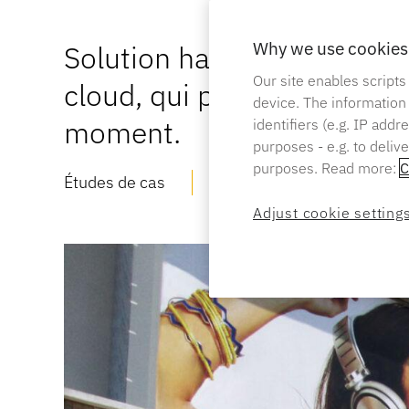
Why we use cookies 
Solution hautement configu
Our site enables scripts
cloud, qui permet d'accéd
device. The information
moment.
identifiers (e.g. IP add
purposes - e.g. to deliv
purposes. Read more:
C
Études de cas
Date :
MAR 07 2019
Adjust cookie setting