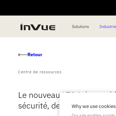
Solutions
Industri
Retour
Centre de ressources
Le nouveau LTO4: la combin
sécurité, de l'expérience et
Why we use cookies 
Our site enables scripts