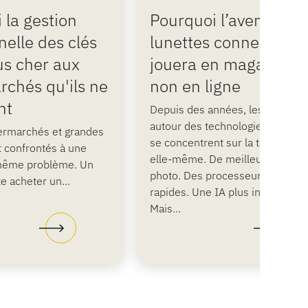
 la gestion
Pourquoi l’avenir des
nelle des clés
lunettes connectées 
us cher aux
jouera en magasin, e
chés qu'ils ne
non en ligne
nt
Depuis des années, les débats
autour des technologies portabl
ermarchés et grandes
se concentrent sur la technologi
t confrontés à une
elle-même. De meilleurs appare
 même problème. Un
photo. Des processeurs plus
te acheter un...
rapides. Une IA plus intelligente
Mais…