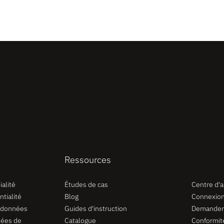
Ressources
Soutien
alité
Études de cas
Centre d'a
ntialité
Blog
Connexion
 données
Guides d'instruction
Demander u
nées de
Catalogue
Conformit