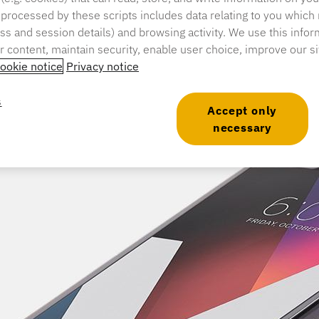
 processed by these scripts includes data relating to you which
mps de lecture : 1 minute
ress and session details) and browsing activity. We use this infor
er content, maintain security, enable user choice, improve our s
ookie notice
Privacy notice
s
Accept only
necessary