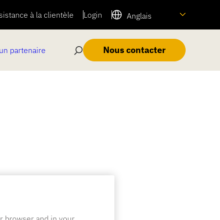
sistance à la clientèle
Login
Anglais
Nous contacter
un partenaire
ur browser and in your