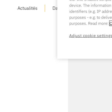
device. The information
Actualités
Date :
23 MAI 2017
Te
identifiers (e.g. IP add
purposes - e.g. to deliv
purposes. Read more:
C
Adjust cookie setting